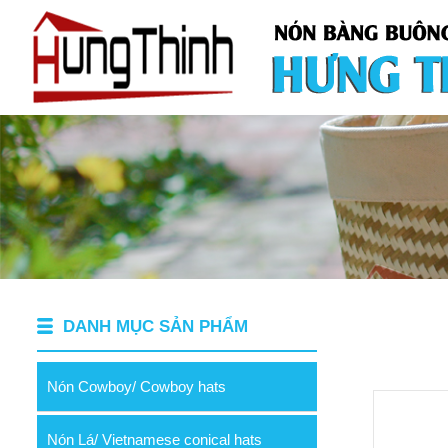
DANH MỤC SẢN PHẨM
Nón Cowboy/ Cowboy hats
Nón Lá/ Vietnamese conical hats