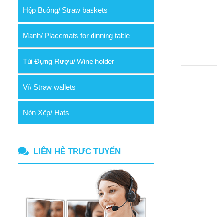
Hộp Buông/ Straw baskets
Manh/ Placemats for dinning table
Túi Đựng Rượu/ Wine holder
Ví/ Straw wallets
Nón Xếp/ Hats
LIÊN HỆ TRỰC TUYẾN