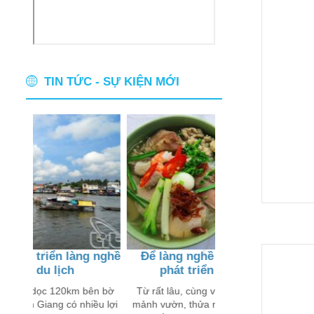
TIN TỨC - SỰ KIỆN MỚI
 làng nghề
Ðể làng nghề ở Tiền Giang
Nón 
ch
phát triển bền vững
Nói đến nón 
người dân miền
20km bên bờ
Từ rất lâu, cùng với việc gắn bó với
thế giớ
có nhiều lợi
mảnh vườn, thửa ruộng..., người dân