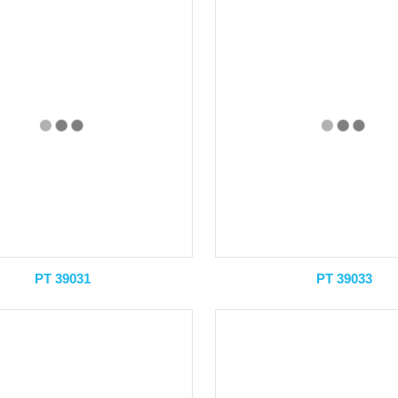
PT 39031
PT 39033
Bàng Buông
Bàng Buông, không chỉ
 Tây mà nhiều nơi trên
i như Mỹ, Tây ...