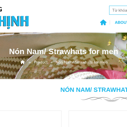
ABOU
Nón Nam/ Strawhats for men
Product
Nón Nam/ Strawhats for men
NÓN NAM/ STRAWHA