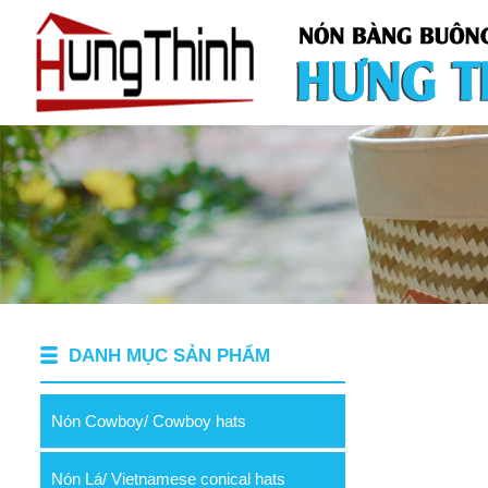
DANH MỤC SẢN PHẨM
Nón Cowboy/ Cowboy hats
Nón Lá/ Vietnamese conical hats