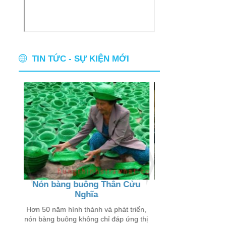
TIN TỨC - SỰ KIỆN MỚI
Nón bàng buông Thân Cửu
Thân thương ch
Nghĩa
buôn
 chỉ
 trên
Hơn 50 năm hình thành và phát triển,
Đến với các xã Thân
nón bàng buông không chỉ đáp ứng thị
Lý Đông, Tân Lý Tây