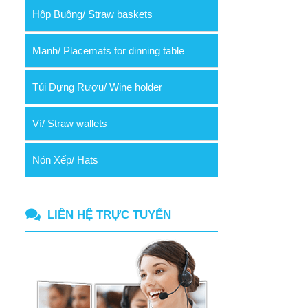
Hộp Buông/ Straw baskets
Manh/ Placemats for dinning table
Túi Đựng Rượu/ Wine holder
Ví/ Straw wallets
Nón Xếp/ Hats
LIÊN HỆ TRỰC TUYẾN