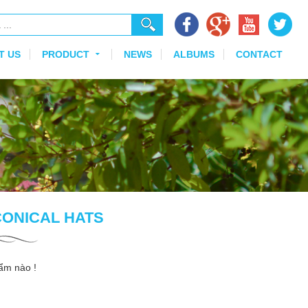
T US
PRODUCT
NEWS
ALBUMS
CONTACT
CONICAL HATS
ẩm nào !