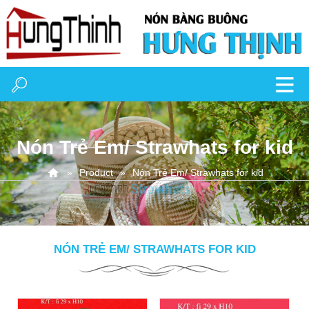
Nón Trẻ Em/ Strawhats for kid
Product
Nón Trẻ Em/ Strawhats for kid
NÓN TRẺ EM/ STRAWHATS FOR KID