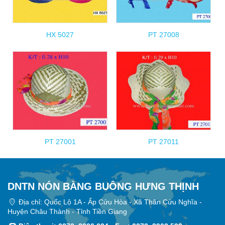
HX 5027
PT 27008
PT 27001
PT 27011
DNTN NÓN BÀNG BUÔNG HƯNG THỊNH
Địa chỉ: Quốc Lộ 1A - Ấp Cửu Hòa - Xã Thân Cửu Nghĩa -
Huyện Châu Thành - Tỉnh Tiền Giang