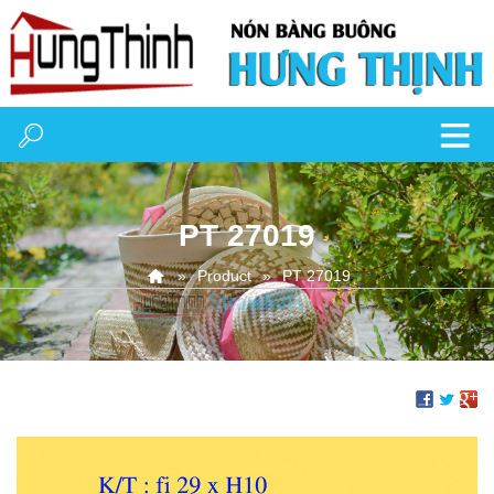
PT 27019
Product
PT 27019