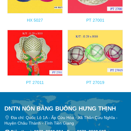
HX 5027
PT 27001
PT 27011
PT 27019
DNTN NÓN BÀNG BUÔNG HƯNG THỊNH
Địa chỉ: Quốc Lộ 1A - Ấp Cửu Hòa - Xã Thân Cửu Nghĩa -
Huyện Châu Thành - Tỉnh Tiền Giang