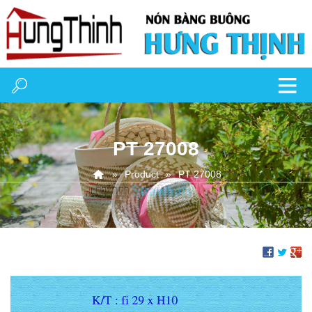
PT 27008
Product
PT 27008