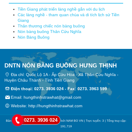
Tiền Giang phát triển làng nghề gắn với du lịch
Các làng nghề - tham quan chùa và di tích lịch sử Tiền
Giang
Thân thương chiếc nón bàng buông
Nón bàng buông Thân Cửu Nghĩa
Nón Bàng Buông
DNTN NÓN BÀNG BUÔNG HƯNG THỊNH
Địa chỉ: Quốc Lộ 1A - Ấp Cửu Hòa - Xã Thân Cửu Nghĩa -
Huyện Châu Thành - Tỉnh Tiền Giang
Điện thoại: 0273. 3936 024 - Fax: 0273. 3963 599
Email: hungthinhstrawhat@gmail.com
Website:
http://hungthinhstrawhat.com
0273. 3936 024
Bản quyền © Nón Hưng Thịnh. Thiết kế bởi
NAM BO VN
| Trực tuyến: 3 | Tổng truy cập:
191,719