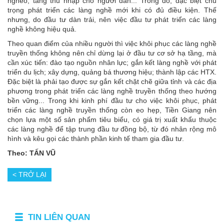
nghèo, tăng thu nhập cho người dân... Trong đó, đặc biệt chú
trọng phát triển các làng nghề mới khi có đủ điều kiện. Thế
nhưng, do đầu tư dàn trải, nên việc đầu tư phát triển các làng
nghề không hiệu quả.
Theo quan điểm của nhiều người thì việc khôi phục các làng nghề
truyền thống không nên chỉ dừng lại ở đầu tư cơ sở hạ tầng, mà
cần xúc tiến: đào tạo nguồn nhân lực; gắn kết làng nghề với phát
triển du lịch; xây dựng, quảng bá thương hiệu; thành lập các HTX.
Ðặc biệt là phải tạo được sự gắn kết chặt chẽ giữa tỉnh và các địa
phương trong phát triển các làng nghề truyền thống theo hướng
bền vững... Trong khi kinh phí đầu tư cho việc khôi phục, phát
triển các làng nghề truyền thống còn eo hẹp, Tiền Giang nên
chọn lựa một số sản phẩm tiêu biểu, có giá trị xuất khẩu thuộc
các làng nghề để tập trung đầu tư đồng bộ, từ đó nhân rộng mô
hình và kêu gọi các thành phần kinh tế tham gia đầu tư.
Theo: TẤN VŨ
< TRỞ LẠI
TIN LIÊN QUAN