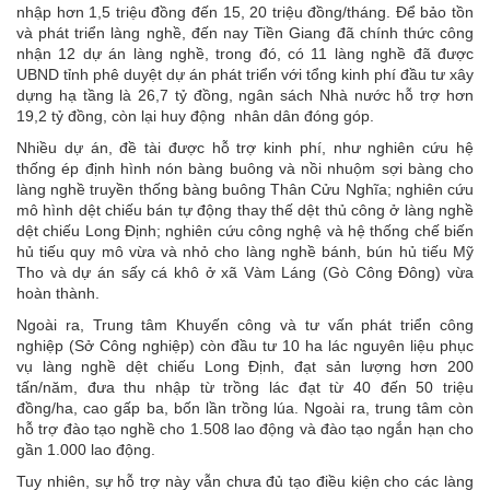
nhập hơn 1,5 triệu đồng đến 15, 20 triệu đồng/tháng. Ðể bảo tồn
và phát triển làng nghề, đến nay Tiền Giang đã chính thức công
nhận 12 dự án làng nghề, trong đó, có 11 làng nghề đã được
UBND tỉnh phê duyệt dự án phát triển với tổng kinh phí đầu tư xây
dựng hạ tầng là 26,7 tỷ đồng, ngân sách Nhà nước hỗ trợ hơn
19,2 tỷ đồng, còn lại huy động nhân dân đóng góp.
Nhiều dự án, đề tài được hỗ trợ kinh phí, như nghiên cứu hệ
thống ép định hình nón bàng buông và nồi nhuộm sợi bàng cho
làng nghề truyền thống bàng buông Thân Cửu Nghĩa; nghiên cứu
mô hình dệt chiếu bán tự động thay thế dệt thủ công ở làng nghề
dệt chiếu Long Ðịnh; nghiên cứu công nghệ và hệ thống chế biến
hủ tiếu quy mô vừa và nhỏ cho làng nghề bánh, bún hủ tiếu Mỹ
Tho và dự án sấy cá khô ở xã Vàm Láng (Gò Công Ðông) vừa
hoàn thành.
Ngoài ra, Trung tâm Khuyến công và tư vấn phát triển công
nghiệp (Sở Công nghiệp) còn đầu tư 10 ha lác nguyên liệu phục
vụ làng nghề dệt chiếu Long Ðịnh, đạt sản lượng hơn 200
tấn/năm, đưa thu nhập từ trồng lác đạt từ 40 đến 50 triệu
đồng/ha, cao gấp ba, bốn lần trồng lúa. Ngoài ra, trung tâm còn
hỗ trợ đào tạo nghề cho 1.508 lao động và đào tạo ngắn hạn cho
gần 1.000 lao động.
Tuy nhiên, sự hỗ trợ này vẫn chưa đủ tạo điều kiện cho các làng