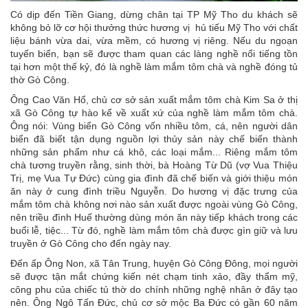
Có dịp đến Tiền Giang, dừng chân tại TP Mỹ Tho du khách sẽ
không bỏ lỡ cơ hội thưởng thức hương vị hủ tiếu Mỹ Tho với chất
liệu bánh vừa dai, vừa mềm, có hương vị riêng. Nếu du ngoạn
tuyến biển, bạn sẽ được tham quan các làng nghề nổi tiếng tồn
tại hơn một thế kỷ, đó là nghề làm mắm tôm chà và nghề đóng tủ
thờ Gò Công.
Ông Cao Văn Hổ, chủ cơ sở sản xuất mắm tôm chà Kim Sa ở thị
xã Gò Công tự hào kể về xuất xứ của nghề làm mắm tôm chà.
Ông nói: Vùng biển Gò Công vốn nhiều tôm, cá, nên người dân
biển đã biết tận dụng nguồn lợi thủy sản này chế biến thành
những sản phẩm như cá khô, các loại mắm... Riêng mắm tôm
chà tương truyền rằng, sinh thời, bà Hoàng Từ Dũ (vợ Vua Thiệu
Trị, mẹ Vua Tự Ðức) cùng gia đình đã chế biến và giới thiệu món
ăn này ở cung đình triều Nguyễn. Do hương vị đặc trưng của
mắm tôm chà không nơi nào sản xuất được ngoài vùng Gò Công,
nên triều đình Huế thường dùng món ăn này tiếp khách trong các
buổi lễ, tiệc... Từ đó, nghề làm mắm tôm chà được gìn giữ và lưu
truyền ở Gò Công cho đến ngày nay.
Ðến ấp Ông Non, xã Tân Trung, huyện Gò Công Ðông, mọi người
sẽ được tận mắt chứng kiến nét chạm tinh xảo, đầy thẩm mỹ,
công phu của chiếc tủ thờ do chính những nghệ nhân ở đây tạo
nên. Ông Ngô Tấn Ðức, chủ cơ sở mộc Ba Ðức có gần 60 năm