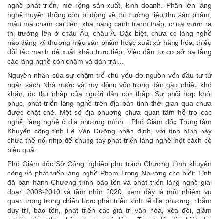
nghề phát triển, mở rộng sản xuất, kinh doanh. Phần lớn làng
nghề truyền thống còn bị động về thị trường tiêu thụ sản phẩm,
mẫu mã chậm cải tiến, khả năng cạnh tranh thấp, chưa vươn ra
thị trường lớn ở châu Âu, châu Á. Ðặc biệt, chưa có làng nghề
nào đăng ký thương hiệu sản phẩm hoặc xuất xứ hàng hóa, thiếu
đối tác mạnh để xuất khẩu trực tiếp. Việc đầu tư cơ sở hạ tầng
các làng nghề còn chậm và dàn trải...
Nguyên nhân của sự chậm trễ chủ yếu do nguồn vốn đầu tư từ
ngân sách Nhà nước và huy động vốn trong dân gặp nhiều khó
khăn, do thu nhập của người dân còn thấp. Sự phối hợp khôi
phục, phát triển làng nghề trên địa bàn tỉnh thời gian qua chưa
được chặt chẽ. Một số địa phương chưa quan tâm hỗ trợ các
nghề, làng nghề ở địa phương mình... Phó Giám đốc Trung tâm
Khuyến công tỉnh Lê Văn Dưỡng nhận định, với tình hình này
chưa thể nối nhịp để chung tay phát triển làng nghề một cách có
hiệu quả.
Phó Giám đốc Sở Công nghiệp phụ trách Chương trình khuyến
công và phát triển làng nghề Phạm Trọng Nhường cho biết: Tỉnh
đã ban hành Chương trình bảo tồn và phát triển làng nghề giai
đoạn 2008-2010 và tầm nhìn 2020, xem đây là một nhiệm vụ
quan trọng trong chiến lược phát triển kinh tế địa phương, nhằm
duy trì, bảo tồn, phát triển các giá trị văn hóa, xóa đói, giảm