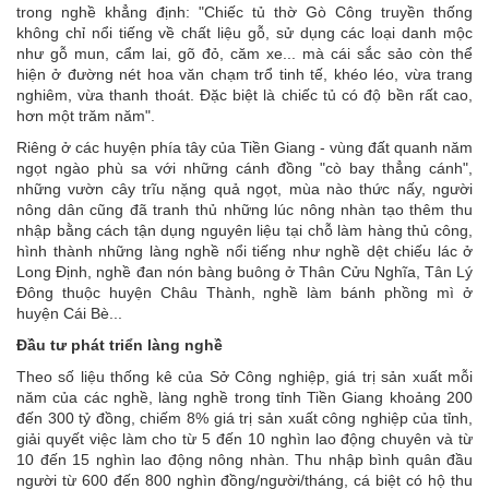
trong nghề khẳng định: "Chiếc tủ thờ Gò Công truyền thống
không chỉ nổi tiếng về chất liệu gỗ, sử dụng các loại danh mộc
như gỗ mun, cẩm lai, gõ đỏ, căm xe... mà cái sắc sảo còn thể
hiện ở đường nét hoa văn chạm trổ tinh tế, khéo léo, vừa trang
nghiêm, vừa thanh thoát. Ðặc biệt là chiếc tủ có độ bền rất cao,
hơn một trăm năm".
Riêng ở các huyện phía tây của Tiền Giang - vùng đất quanh năm
ngọt ngào phù sa với những cánh đồng "cò bay thẳng cánh",
những vườn cây trĩu nặng quả ngọt, mùa nào thức nấy, người
nông dân cũng đã tranh thủ những lúc nông nhàn tạo thêm thu
nhập bằng cách tận dụng nguyên liệu tại chỗ làm hàng thủ công,
hình thành những làng nghề nổi tiếng như nghề dệt chiếu lác ở
Long Ðịnh, nghề đan nón bàng buông ở Thân Cửu Nghĩa, Tân Lý
Ðông thuộc huyện Châu Thành, nghề làm bánh phồng mì ở
huyện Cái Bè...
Ðầu tư phát triển làng nghề
Theo số liệu thống kê của Sở Công nghiệp, giá trị sản xuất mỗi
năm của các nghề, làng nghề trong tỉnh Tiền Giang khoảng 200
đến 300 tỷ đồng, chiếm 8% giá trị sản xuất công nghiệp của tỉnh,
giải quyết việc làm cho từ 5 đến 10 nghìn lao động chuyên và từ
10 đến 15 nghìn lao động nông nhàn. Thu nhập bình quân đầu
người từ 600 đến 800 nghìn đồng/người/tháng, cá biệt có hộ thu