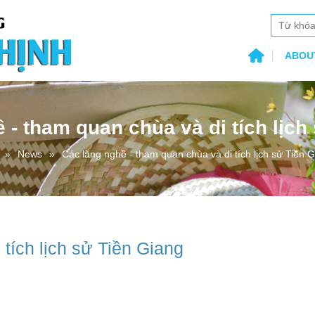
ABOU
 - tham quan chùa và di tích lịch
News
Các làng nghề - tham quan chùa và di tích lịch sử Tiền 
tích lịch sử Tiền Giang