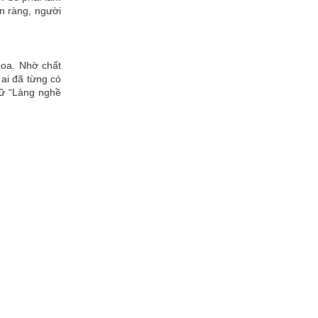
n ràng, người
hoa. Nhờ chất
ai đã từng có
hữ “Làng nghề