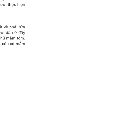
ười thực hiện
t về phải rửa
ười dân ở đây
t hũ mắm tôm.
ôm còn có mắm