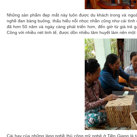
Những sản phẩm đẹp mắt này luôn được du khách trong và ngoà
nghề đan bàng buông, thấu hiểu nỗi nhọc nhằn cũng như cái tình 
đã hơn 50 năm và ngày càng phát triển hơn, đến giờ từ già trẻ gá
Công với nhiều nét tinh tế, được dồn nhiều tâm huyết làm nên một gi
Cái hay của những làng nghề thủ công mỹ nghệ ở Tiền Giang là t