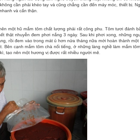
hông cần phải khéo tay và cũng chẳng cần đến máy móc, thiết bị. Ng
 nhanh và cẩn thận.
ên một hũ mắm tôm chất lượng phải rất công phu. Tôm tươi đánh bắ
quết thật nhuyễn đem phơi nắng 3 ngày. Sau khi phơi xong, những ng
 tháng, rồi đem vào trong mát ủ hơn nửa tháng nữa mới hoàn thành mộ
hất. Bên cạnh mắm tôm chà nổi tiếng, ở những làng nghề làm mắm t
ì, tạo nên một hương vị được rất nhiều người mê.