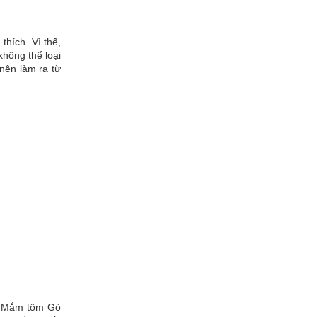
thích. Vì thế,
không thể loại
nên làm ra từ
t. Mắm tôm Gò