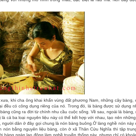
ở xưa, khi cha ông khai khẩn vùng đất phương Nam, những cây bàng, 
oại đều có công dụng riêng của nó. Trong đó, lá bàng được sử dụng nh
 bàng cũng ra đời từ chính nhu cầu cuộc sống. Về sau, ngoài lá bàng,
 là cả ba loại nguyên liệu này có thể kết hợp với nhau, tạo nên những
ậy, người dân ở đây gọi chung là nón bàng buông.Ở làng nghề nón này 
an nón bằng nguyên liệu bàng, còn ở xã Thân Cửu Nghĩa thì tập trun
với hàng ngàn lao động làm nghề truyền thống này, nhưng chỉ có kho