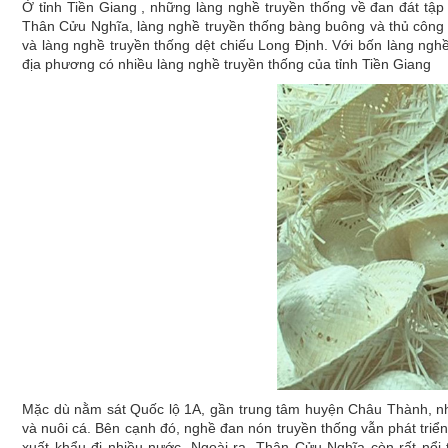
Ở tỉnh Tiền Giang , những làng nghề truyền thống về đan đát tậ
Thân Cửu Nghĩa, làng nghề truyền thống bàng buông và thủ công
và làng nghề truyền thống dệt chiếu Long Định. Với bốn làng ngh
địa phương có nhiều làng nghề truyền thống của tỉnh Tiền Giang
Mặc dù nằm sát Quốc lộ 1A, gần trung tâm huyện Châu Thành, như
và nuôi cá. Bên cạnh đó, nghề đan nón truyền thống vẫn phát tr
xuất khẩu đi nhiều nước. Ngoài ra, Thân Cửu Nghĩa còn rất nổi 