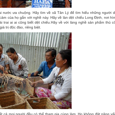
i nước ưa chuộng. Hãy tìm về xã Tân Lý để tìm hiểu những người 
cảm của họ gắn với nghề này. Hãy về làn dệt chiếu Long Định, nơi hì
i trai ai ai cũng biết dệt chiếu.Hãy về với làng nghề sản phẩm thủ c
á trị độc đáo, riêng biệt.
ất cả mọi người đều có thể tham gia cùng làm. Họ không đặt nặng vấ