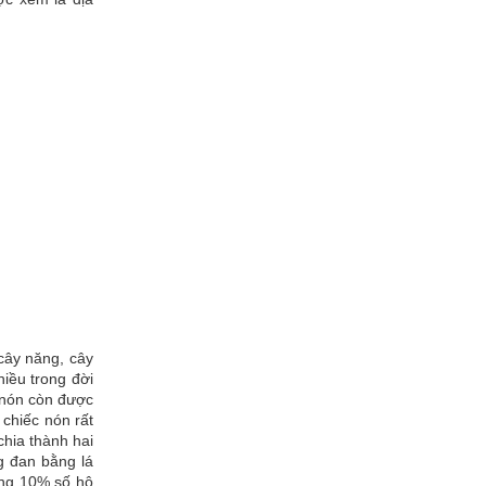
cây năng, cây
iều trong đời
 nón còn được
 chiếc nón rất
chia thành hai
g đan bằng lá
ảng 10% số hộ