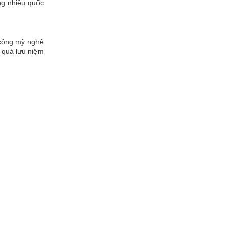
ng nhiều quốc
 công mỹ nghệ
 quà lưu niệm