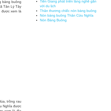
Tiền Giang phát triển làng nghề gắn
ng bàng buông
với du lịch
xã Tân Lý Tây
Thân thương chiếc nón bàng buông
h được xem là
Nón bàng buông Thân Cửu Nghĩa
Nón Bàng Buông
úa, trồng rau
ửu Nghĩa được
ợc xem là địa