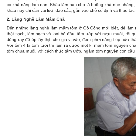
có khả năng làm nan. Khâu làm nan cho lá buông khá nhẹ nhàng, k
khâu này chỉ cần vài lưỡi dao sắc, gắn vào chỗ cố định và thao tác
2. Làng Nghề Làm Mắm Chà
Đến những làng nghề làm mắm tôm ở Gò Công mới biết, để làm n
thật sạch, làm sạch và loại bỏ đầu, tẩm ướp với rượu muối, rồi 
dùng rây để ép lấy thịt, cho gia vị vào, đem phơi nắng tiếp nửa
Với tầm 4 kí tôm tươi thì làm ra được một kí mắm tôm nguyên c
tôm chua muối, với cách thức tẩm ướp, ngâm tôm nguyên con cầu k