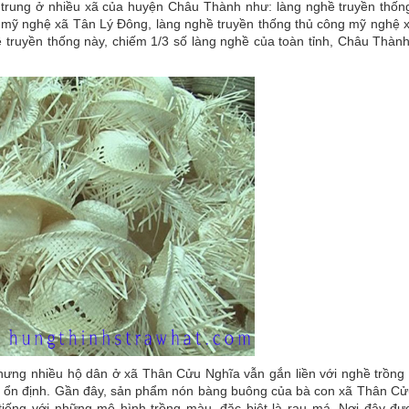
p trung ở nhiều xã của huyện Châu Thành như: làng nghề truyền thố
 mỹ nghệ xã Tân Lý Đông, làng nghề truyền thống thủ công mỹ nghệ 
ề truyền thống này, chiếm 1/3 số làng nghề của toàn tỉnh, Châu Thàn
ng nhiều hộ dân ở xã Thân Cửu Nghĩa vẫn gắn liền với nghề trồng l
iển ổn định. Gần đây, sản phẩm nón bàng buông của bà con xã Thân C
tiếng với những mô hình trồng màu, đặc biệt là rau má. Nơi đây đư