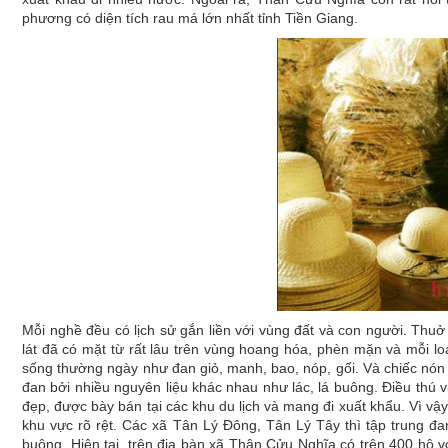
phương có diện tích rau má lớn nhất tỉnh Tiền Giang.
Mỗi nghề đều có lịch sử gắn liền với vùng đất và con người. Thu
lát đã có mặt từ rất lâu trên vùng hoang hóa, phèn mặn và mỗi l
sống thường ngày như đan giỏ, manh, bao, nóp, gối. Và chiếc nón
đan bởi nhiều nguyên liệu khác nhau như lác, lá buông. Điều thú vị
đẹp, được bày bán tại các khu du lịch và mang đi xuất khẩu. Vì v
khu vực rõ rệt. Các xã Tân Lý Đông, Tân Lý Tây thì tập trung đ
buông. Hiện tại, trên địa bàn xã Thân Cửu Nghĩa có trên 400 hộ 