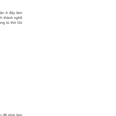
dân ở đây làm
nh thành nghề
ông tủ thờ Gò
n đề phải làm