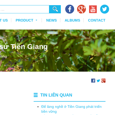
T US
PRODUCT
NEWS
ALBUMS
CONTACT
 sử Tiền Giang
Giang
TIN LIÊN QUAN
Ðể làng nghề ở Tiền Giang phát triển
bền vững