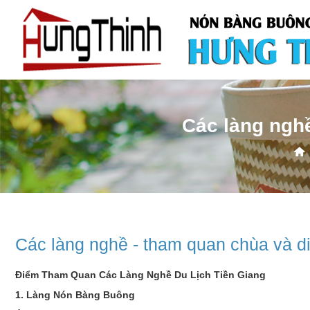
Các làng nghề
Các làng nghề - tham quan chùa và di 
Điểm Tham Quan Các Làng Nghề Du Lịch Tiền Giang
1. Làng Nón Bàng Buông