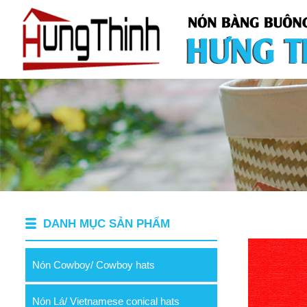
DANH MỤC SẢN PHẨM
Nón Cowboy/ Cowboy hats
Nón Lá/ Vietnamese conical hats