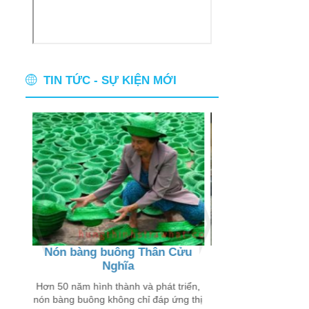
TIN TỨC - SỰ KIỆN MỚI
Nón bàng buông Thân Cửu
Thân thương ch
Nghĩa
buôn
 chỉ
 trên
Hơn 50 năm hình thành và phát triển,
Đến với các xã Thân
nón bàng buông không chỉ đáp ứng thị
Lý Đông, Tân Lý Tây