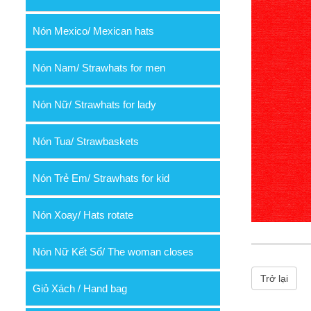
Nón Mexico/ Mexican hats
Nón Nam/ Strawhats for men
Nón Nữ/ Strawhats for lady
Nón Tua/ Strawbaskets
Nón Trẻ Em/ Strawhats for kid
Nón Xoay/ Hats rotate
Nón Nữ Kết Sổ/ The woman closes
Trở lại
Giỏ Xách / Hand bag