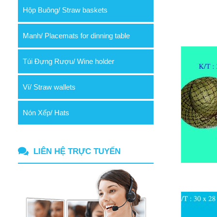
Hộp Buông/ Straw baskets
Manh/ Placemats for dinning table
Túi Đựng Rượu/ Wine holder
Ví/ Straw wallets
Nón Xếp/ Hats
LIÊN HỆ TRỰC TUYẾN