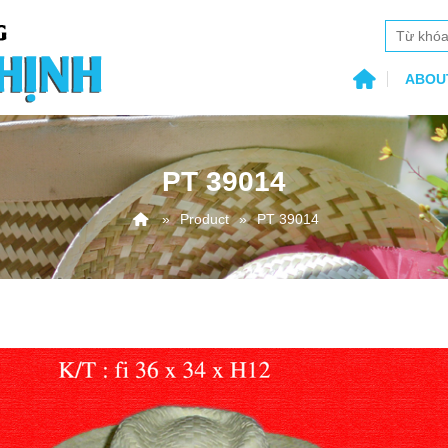
ABOU
PT 39014
Product
PT 39014