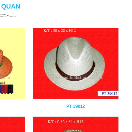
N QUAN
PT 39012