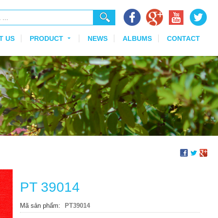
T US
PRODUCT
NEWS
ALBUMS
CONTACT
PT 39014
Mã sản phẩm
PT39014