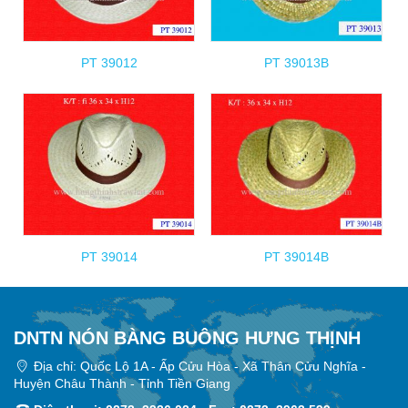
PT 39012
PT 39013B
PT 39014
PT 39014B
DNTN NÓN BÀNG BUÔNG HƯNG THỊNH
Địa chỉ: Quốc Lộ 1A - Ấp Cửu Hòa - Xã Thân Cửu Nghĩa -
Huyện Châu Thành - Tỉnh Tiền Giang