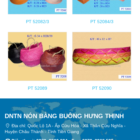
PT 52082/3
PT 52084/3
PT 52089
PT 52090
DNTN NÓN BÀNG BUÔNG HƯNG THỊNH
Địa chỉ: Quốc Lộ 1A - Ấp Cửu Hòa - Xã Thân Cửu Nghĩa -
Huyện Châu Thành - Tỉnh Tiền Giang