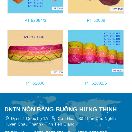
PT 52084/3
PT 52089
PT 52090
PT 52092/5
DNTN NÓN BÀNG BUÔNG HƯNG THỊNH
Địa chỉ: Quốc Lộ 1A - Ấp Cửu Hòa - Xã Thân Cửu Nghĩa -
Huyện Châu Thành - Tỉnh Tiền Giang