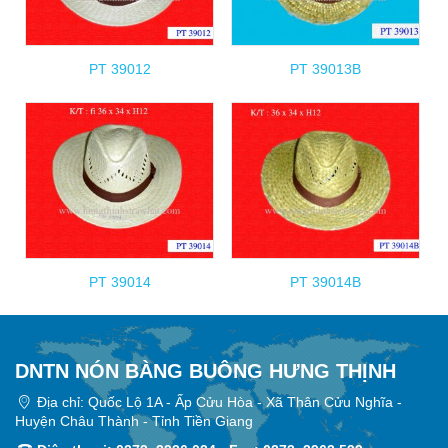
PT 39012
PT 39013B
PT 39014
PT 39014B
DNTN NÓN BÀNG BUÔNG HƯNG THỊNH
Địa chỉ: Quốc Lộ 1A - Ấp Cửu Hòa - Xã Thân Cửu Nghĩa -
Huyện Châu Thành - Tỉnh Tiền Giang