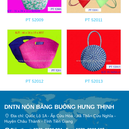
PT 52009
PT 52011
PT 52012
PT 52013
DNTN NÓN BÀNG BUÔNG HƯNG THỊNH
Địa chỉ: Quốc Lộ 1A - Ấp Cửu Hòa - Xã Thân Cửu Nghĩa -
Huyện Châu Thành - Tỉnh Tiền Giang