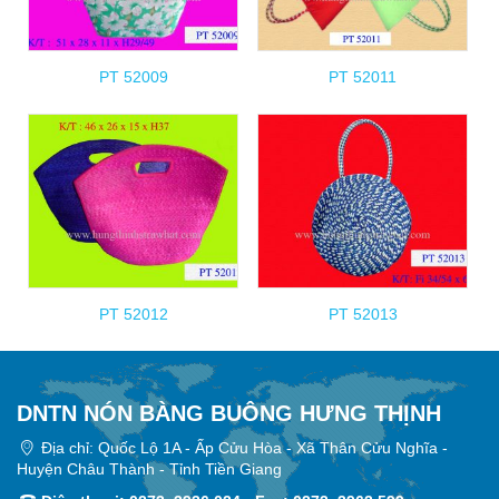
PT 52009
PT 52011
PT 52012
PT 52013
DNTN NÓN BÀNG BUÔNG HƯNG THỊNH
Địa chỉ: Quốc Lộ 1A - Ấp Cửu Hòa - Xã Thân Cửu Nghĩa -
Huyện Châu Thành - Tỉnh Tiền Giang