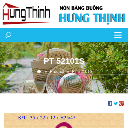
PT 52101S
Product
PT 52101S