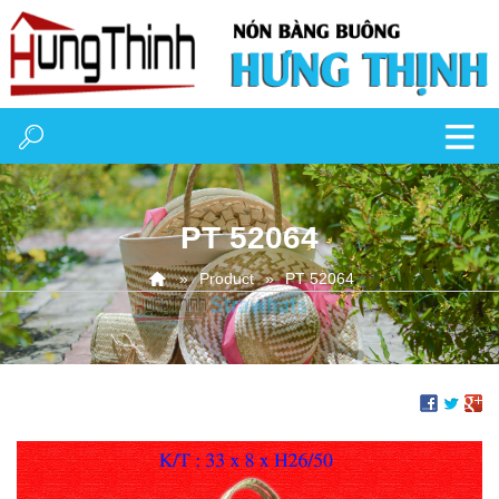
PT 52064
Product
PT 52064