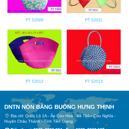
PT 52009
PT 52011
PT 52012
PT 52013
DNTN NÓN BÀNG BUÔNG HƯNG THỊNH
Địa chỉ: Quốc Lộ 1A - Ấp Cửu Hòa - Xã Thân Cửu Nghĩa -
Huyện Châu Thành - Tỉnh Tiền Giang