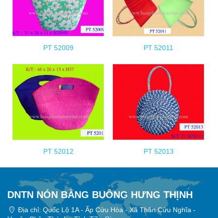
PT 52009
PT 52011
PT 52012
PT 52013
DNTN NÓN BÀNG BUÔNG HƯNG THỊNH
Địa chỉ: Quốc Lộ 1A - Ấp Cửu Hòa - Xã Thân Cửu Nghĩa -