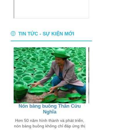
TIN TỨC - SỰ KIỆN MỚI
Nón bàng buông Thân Cửu
Thân thương ch
Nghĩa
buôn
 chỉ
 trên
Hơn 50 năm hình thành và phát triển,
Đến với các xã Thân
nón bàng buông không chỉ đáp ứng thị
Lý Đông, Tân Lý Tây