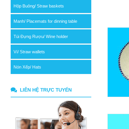
Hộp Buông/ Straw baskets
Manh/ Placemats for dinning table
Túi Đựng Rượu/ Wine holder
Ví/ Straw wallets
Nón Xếp/ Hats
LIÊN HỆ TRỰC TUYẾN