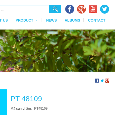
T US
PRODUCT
NEWS
ALBUMS
CONTACT
PT 48109
Mã sản phẩm
PT48109