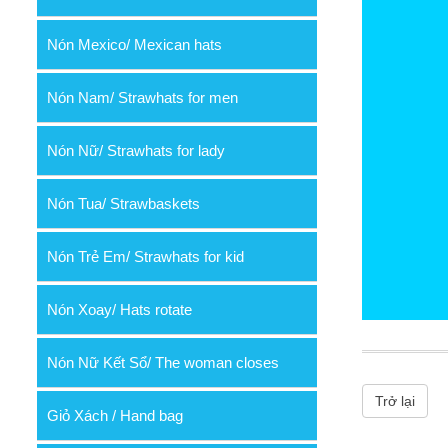
Nón Mexico/ Mexican hats
Nón Nam/ Strawhats for men
Nón Nữ/ Strawhats for lady
Nón Tua/ Strawbaskets
Nón Trẻ Em/ Strawhats for kid
Nón Xoay/ Hats rotate
Nón Nữ Kết Sổ/ The woman closes
Trở lại
Giỏ Xách / Hand bag