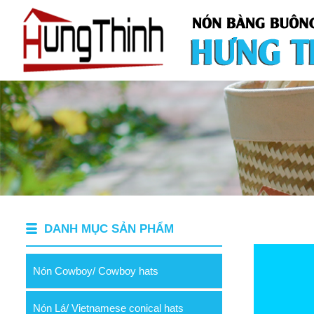
DANH MỤC SẢN PHẨM
Nón Cowboy/ Cowboy hats
Nón Lá/ Vietnamese conical hats