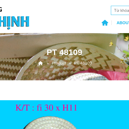
ABOU
PT 48109
Product
PT 48109