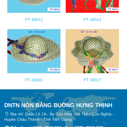
PT 48012
PT 48014
PT 48016
PT 48017
DNTN NÓN BÀNG BUÔNG HƯNG THỊNH
Địa chỉ: Quốc Lộ 1A - Ấp Cửu Hòa - Xã Thân Cửu Nghĩa -
Huyện Châu Thành - Tỉnh Tiền Giang