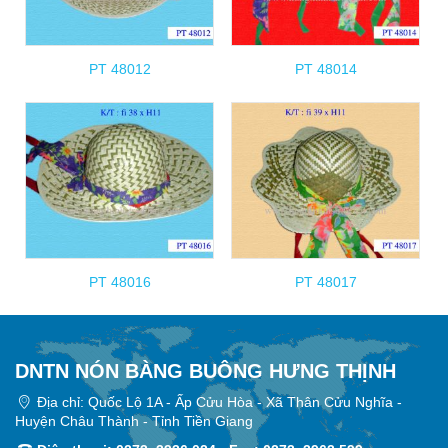
PT 48012
PT 48014
PT 48016
PT 48017
DNTN NÓN BÀNG BUÔNG HƯNG THỊNH
Địa chỉ: Quốc Lộ 1A - Ấp Cửu Hòa - Xã Thân Cửu Nghĩa -
Huyện Châu Thành - Tỉnh Tiền Giang