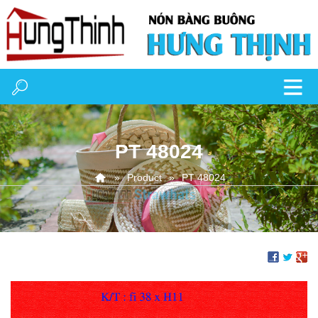
PT 48024
Product
PT 48024