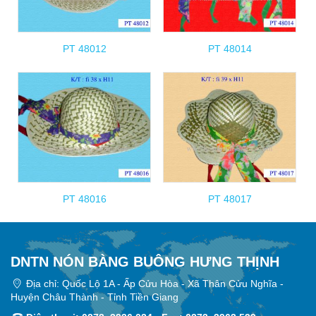
PT 48012
PT 48014
PT 48016
PT 48017
DNTN NÓN BÀNG BUÔNG HƯNG THỊNH
Địa chỉ: Quốc Lộ 1A - Ấp Cửu Hòa - Xã Thân Cửu Nghĩa -
Huyện Châu Thành - Tỉnh Tiền Giang