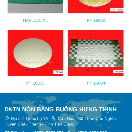
HAP 5116 XL
PT 16002
PT 16003
PT 16004
DNTN NÓN BÀNG BUÔNG HƯNG THỊNH
Địa chỉ: Quốc Lộ 1A - Ấp Cửu Hòa - Xã Thân Cửu Nghĩa -
Huyện Châu Thành - Tỉnh Tiền Giang