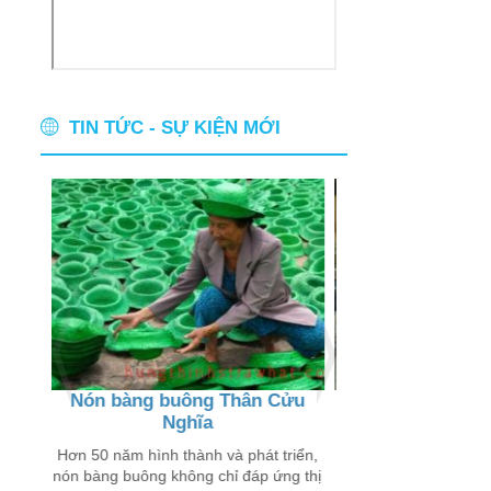
TIN TỨC - SỰ KIỆN MỚI
Nón bàng buông Thân Cửu
Thân thương ch
Nghĩa
buôn
 chỉ
 trên
Hơn 50 năm hình thành và phát triển,
Đến với các xã Thân
nón bàng buông không chỉ đáp ứng thị
Lý Đông, Tân Lý Tây