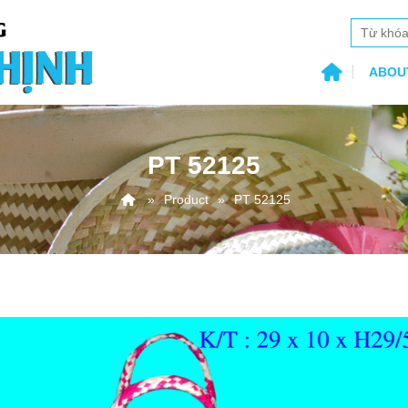
ABOU
PT 52125
Product
PT 52125