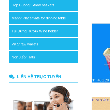
Hộp Buông/ Straw baskets
Manh/ Placemats for dinning table
Túi Đựng Rượu/ Wine holder
Ví/ Straw wallets
Nón Xếp/ Hats
LIÊN HỆ TRỰC TUYẾN