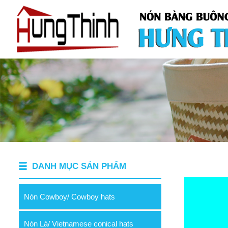
DANH MỤC SẢN PHẨM
Nón Cowboy/ Cowboy hats
Nón Lá/ Vietnamese conical hats