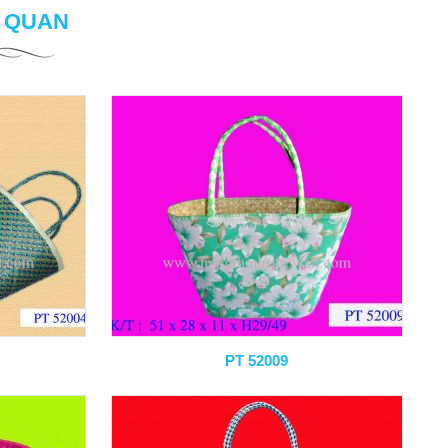
N QUAN
PT 52009