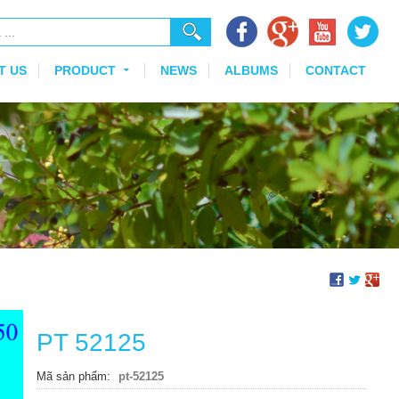
T US
PRODUCT
NEWS
ALBUMS
CONTACT
PT 52125
Mã sản phẩm
pt-52125