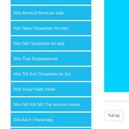
Nón Mexico/ Mexican hats
Nón Nam/ Strawhats for men
Nón Nữ/ Strawhats for lady
Nón Tua/ Strawbaskets
Nón Trẻ Em/ Strawhats for kid
Nón Xoay/ Hats rotate
Nón Nữ Kết Sổ/ The woman closes
Trở lại
Giỏ Xách / Hand bag