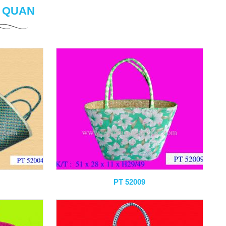
N QUAN
PT 52009