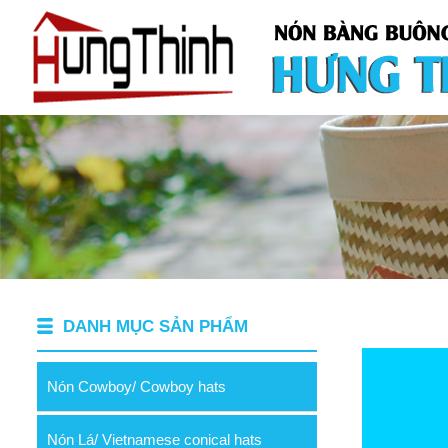
DANH MỤC SẢN PHẨM
Nón Cowboy/ Cowboy hats
Nón Lá/ Vietnamese conical hats