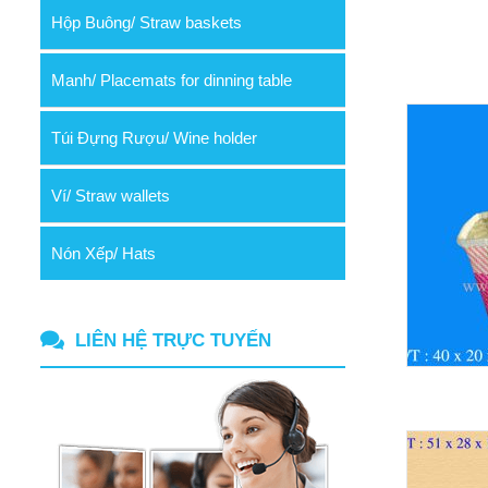
Hộp Buông/ Straw baskets
Manh/ Placemats for dinning table
Túi Đựng Rượu/ Wine holder
Ví/ Straw wallets
Nón Xếp/ Hats
LIÊN HỆ TRỰC TUYẾN