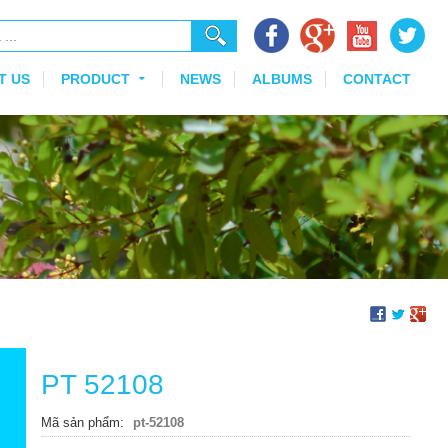
T US
PRODUCT
NEWS
ALBUMS
CONTACT
PT 52108
Mã sản phẩm
pt-52108