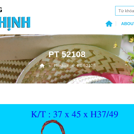
ABOU
PT 52108
Product
PT 52108