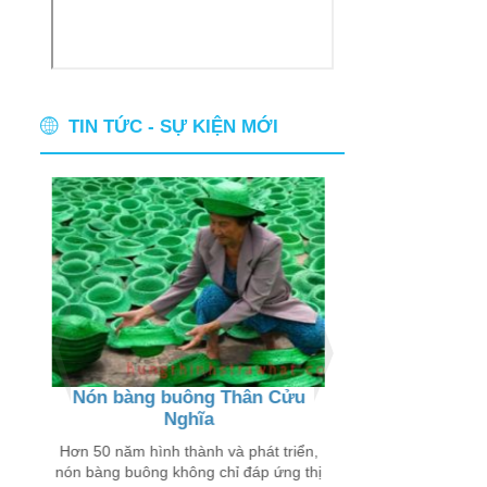
TIN TỨC - SỰ KIỆN MỚI
Nón bàng buông Thân Cửu
Thân thương ch
Nghĩa
buôn
 chỉ
 trên
Hơn 50 năm hình thành và phát triển,
Đến với các xã Thân
nón bàng buông không chỉ đáp ứng thị
Lý Đông, Tân Lý Tây