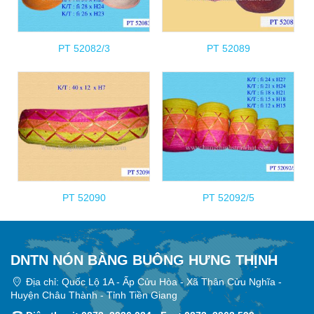
PT 52082/3
PT 52089
PT 52090
PT 52092/5
DNTN NÓN BÀNG BUÔNG HƯNG THỊNH
Địa chỉ: Quốc Lộ 1A - Ấp Cửu Hòa - Xã Thân Cửu Nghĩa -
Huyện Châu Thành - Tỉnh Tiền Giang