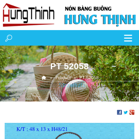
PT 52058
Product
PT 52058