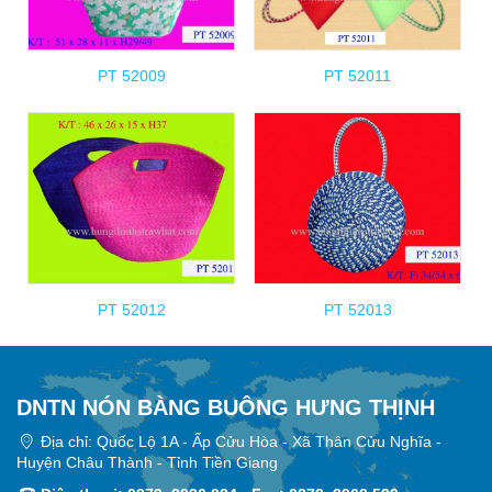
PT 52009
PT 52011
PT 52012
PT 52013
DNTN NÓN BÀNG BUÔNG HƯNG THỊNH
Địa chỉ: Quốc Lộ 1A - Ấp Cửu Hòa - Xã Thân Cửu Nghĩa -
Huyện Châu Thành - Tỉnh Tiền Giang