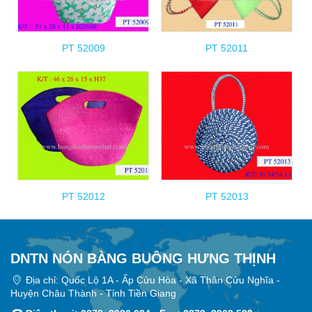
PT 52009
PT 52011
PT 52012
PT 52013
DNTN NÓN BÀNG BUÔNG HƯNG THỊNH
Địa chỉ: Quốc Lộ 1A - Ấp Cửu Hòa - Xã Thân Cửu Nghĩa -
Huyện Châu Thành - Tỉnh Tiền Giang