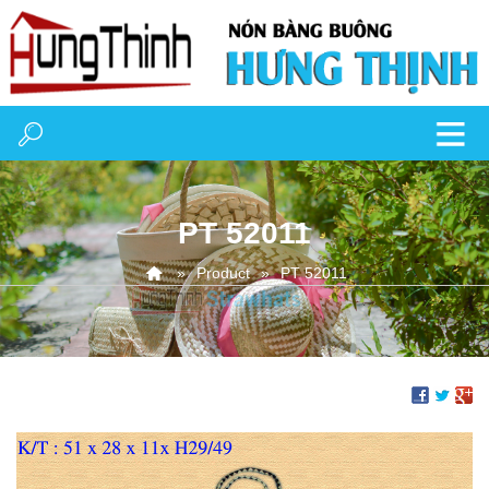
PT 52011
Product
PT 52011