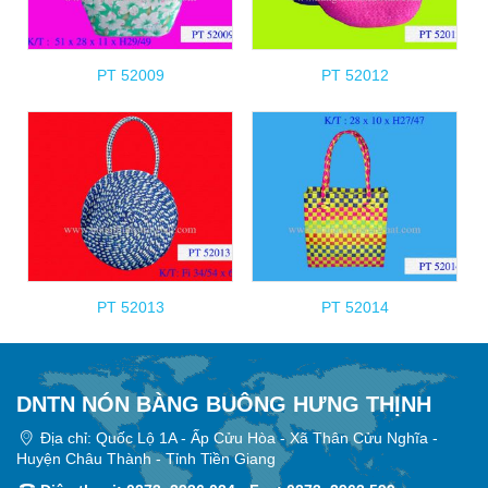
PT 52009
PT 52012
PT 52013
PT 52014
DNTN NÓN BÀNG BUÔNG HƯNG THỊNH
Địa chỉ: Quốc Lộ 1A - Ấp Cửu Hòa - Xã Thân Cửu Nghĩa -
Huyện Châu Thành - Tỉnh Tiền Giang