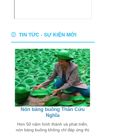
TIN TỨC - SỰ KIỆN MỚI
Nón bàng buông Thân Cửu
Thân thương ch
Nghĩa
buôn
 chỉ
 trên
Hơn 50 năm hình thành và phát triển,
Đến với các xã Thân
nón bàng buông không chỉ đáp ứng thị
Lý Đông, Tân Lý Tây