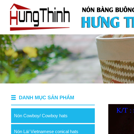
DANH MỤC SẢN PHẨM
Nón Cowboy/ Cowboy hats
Nón Lá/ Vietnamese conical hats