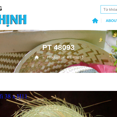
ABOU
PT 48093
Product
PT 48093