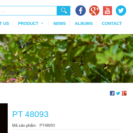
T US
PRODUCT
NEWS
ALBUMS
CONTACT
PT 48093
Mã sản phẩm
PT48093