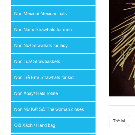
Nón Mexico/ Mexican hats
Nón Nam/ Strawhats for men
Nón Nữ/ Strawhats for lady
Nón Tua/ Strawbaskets
Nón Trẻ Em/ Strawhats for kid
Nón Xoay/ Hats rotate
Nón Nữ Kết Sổ/ The woman closes
Trở lại
Giỏ Xách / Hand bag