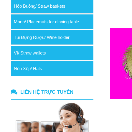
Hộp Buông/ Straw baskets
Manh/ Placemats for dinning table
Túi Đựng Rượu/ Wine holder
Ví/ Straw wallets
Nón Xếp/ Hats
LIÊN HỆ TRỰC TUYẾN