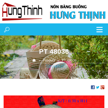
PT 48036
Product
PT 48036