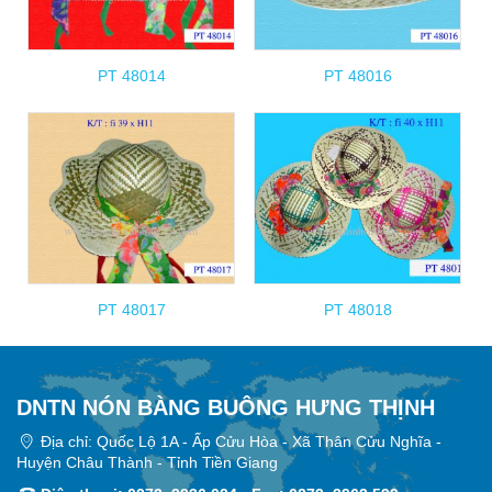
PT 48014
PT 48016
PT 48017
PT 48018
DNTN NÓN BÀNG BUÔNG HƯNG THỊNH
Địa chỉ: Quốc Lộ 1A - Ấp Cửu Hòa - Xã Thân Cửu Nghĩa -
Huyện Châu Thành - Tỉnh Tiền Giang