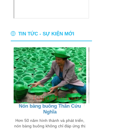
TIN TỨC - SỰ KIỆN MỚI
Nón bàng buông Thân Cửu
Thân thương ch
Nghĩa
buôn
 chỉ
 trên
Hơn 50 năm hình thành và phát triển,
Đến với các xã Thân
nón bàng buông không chỉ đáp ứng thị
Lý Đông, Tân Lý Tây