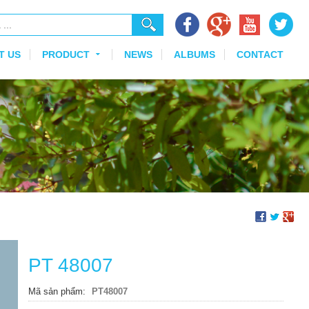
T US
PRODUCT
NEWS
ALBUMS
CONTACT
PT 48007
Mã sản phẩm
PT48007