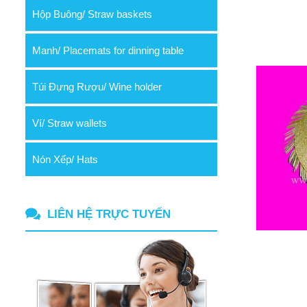
Hộp Buông/ Straw baskets
Manh/ Placemats for dinning table
Túi Đựng Rượu/ Wine holder
Ví/ Straw wallets
Nón Xếp/ Hats
LIÊN HỆ TRỰC TUYẾN