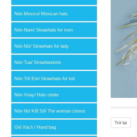
Nón Mexico/ Mexican hats
Nón Nam/ Strawhats for men
Nón Nữ/ Strawhats for lady
Nón Tua/ Strawbaskets
Nón Trẻ Em/ Strawhats for kid
Nón Xoay/ Hats rotate
Nón Nữ Kết Sổ/ The woman closes
Trở lại
Giỏ Xách / Hand bag