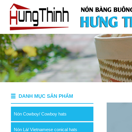
DANH MỤC SẢN PHẨM
Nón Cowboy/ Cowboy hats
Nón Lá/ Vietnamese conical hats