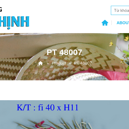
ABOU
PT 48007
Product
PT 48007