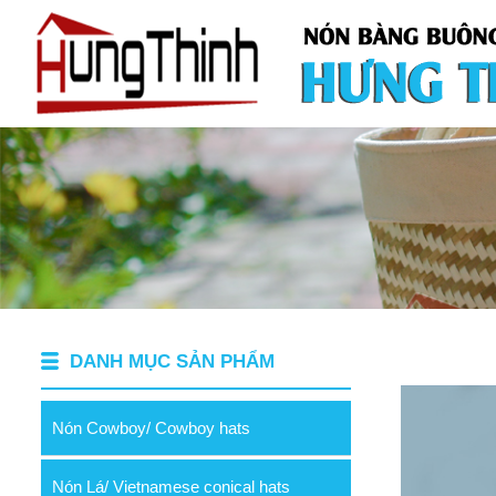
DANH MỤC SẢN PHẨM
Nón Cowboy/ Cowboy hats
Nón Lá/ Vietnamese conical hats