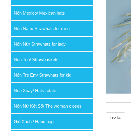
Nón Mexico/ Mexican hats
Nón Nam/ Strawhats for men
Nón Nữ/ Strawhats for lady
Nón Tua/ Strawbaskets
Nón Trẻ Em/ Strawhats for kid
Nón Xoay/ Hats rotate
Nón Nữ Kết Sổ/ The woman closes
Trở lại
Giỏ Xách / Hand bag