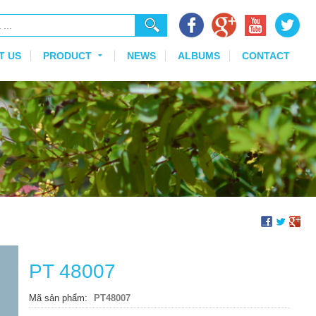
T US
PRODUCT
NEWS
ALBUMS
CONTACT
PT 48007
Mã sản phẩm
PT48007