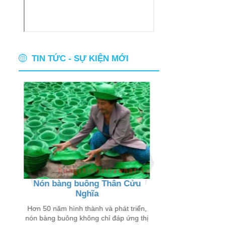
TIN TỨC - SỰ KIỆN MỚI
Nón bàng buông Thân Cửu
Thân thương ch
Nghĩa
buôn
 chỉ
 trên
Hơn 50 năm hình thành và phát triển,
Đến với các xã Thân
nón bàng buông không chỉ đáp ứng thị
Lý Đông, Tân Lý Tây