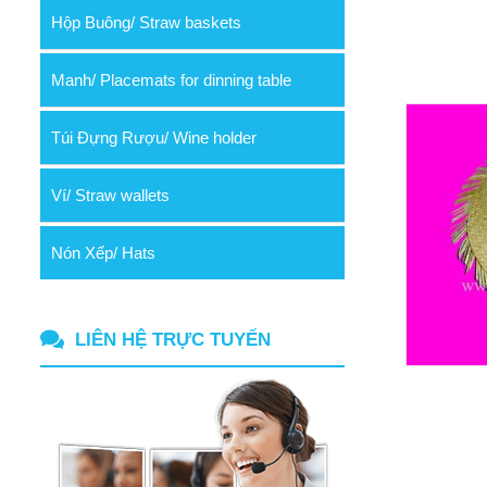
Hộp Buông/ Straw baskets
Manh/ Placemats for dinning table
Túi Đựng Rượu/ Wine holder
Ví/ Straw wallets
Nón Xếp/ Hats
LIÊN HỆ TRỰC TUYẾN