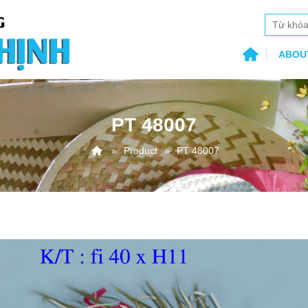
ABOU
PT 48007
Product
PT 48007