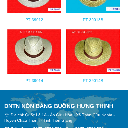
PT 39012
PT 39013B
PT 39014
PT 39014B
DNTN NÓN BÀNG BUÔNG HƯNG THỊNH
Địa chỉ: Quốc Lộ 1A - Ấp Cửu Hòa - Xã Thân Cửu Nghĩa -
Huyện Châu Thành - Tỉnh Tiền Giang