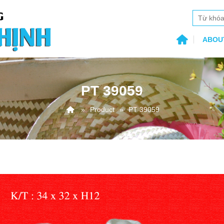
ABOU
PT 39059
Product
PT 39059