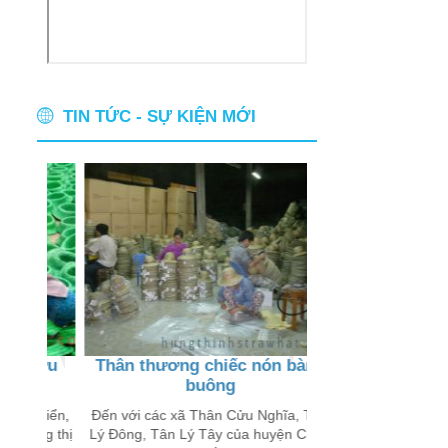
TIN TỨC - SỰ KIỆN MỚI
Cửu
Thân thương chiếc nón bàng
Các làng nghề
buông
chùa và di tích
Gia
triển,
Đến với các xã Thân Cửu Nghĩa, Tân
ng thị
Lý Đông, Tân Lý Tây của huyện Châu
Ở tỉnh Tiền Giang ,