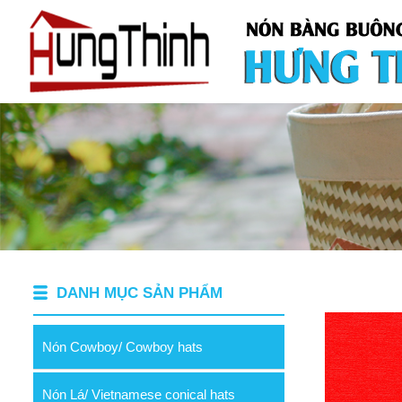
DANH MỤC SẢN PHẨM
Nón Cowboy/ Cowboy hats
Nón Lá/ Vietnamese conical hats