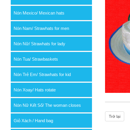
Nón Mexico/ Mexican hats
Nón Nam/ Strawhats for men
Nón Nữ/ Strawhats for lady
Nón Tua/ Strawbaskets
Nón Trẻ Em/ Strawhats for kid
Nón Xoay/ Hats rotate
Nón Nữ Kết Sổ/ The woman closes
Trở lại
Giỏ Xách / Hand bag