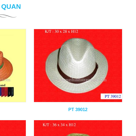
N QUAN
PT 39012