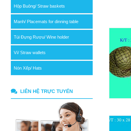
Hộp Buông/ Straw baskets
Manh/ Placemats for dinning table
Túi Đựng Rượu/ Wine holder
Ví/ Straw wallets
Nón Xếp/ Hats
LIÊN HỆ TRỰC TUYẾN