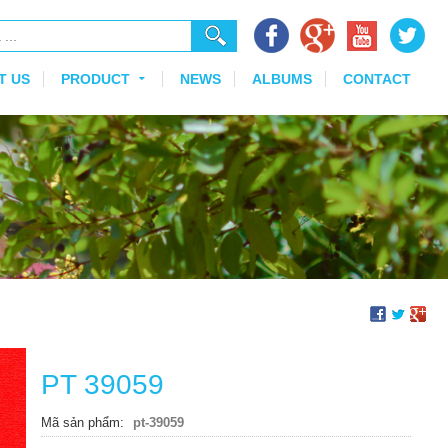
T US
PRODUCT
NEWS
ALBUMS
CONTACT
PT 39059
Mã sản phẩm
pt-39059