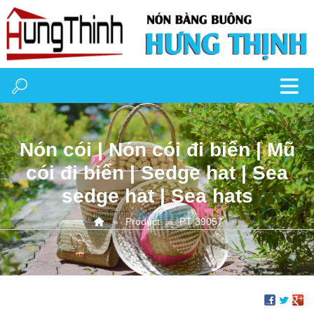
Nón cói | Nón cói đi biển | Mũ
cói đi biển | Sedge hat | Sea
sedge hat | Sea hats
Product
PT 39057