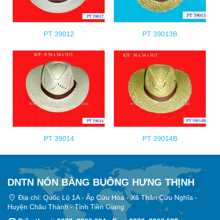
PT 39012
PT 39013B
PT 39014
PT 39014B
DNTN NÓN BÀNG BUÔNG HƯNG THỊNH
Địa chỉ: Quốc Lộ 1A - Ấp Cửu Hòa - Xã Thân Cửu Nghĩa -
Huyện Châu Thành - Tỉnh Tiền Giang