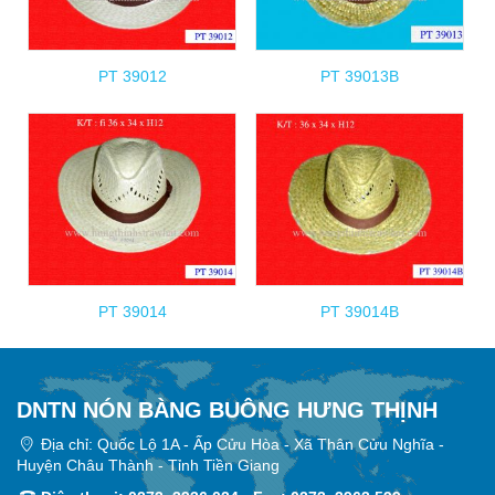
PT 39012
PT 39013B
PT 39014
PT 39014B
DNTN NÓN BÀNG BUÔNG HƯNG THỊNH
Địa chỉ: Quốc Lộ 1A - Ấp Cửu Hòa - Xã Thân Cửu Nghĩa -
Huyện Châu Thành - Tỉnh Tiền Giang