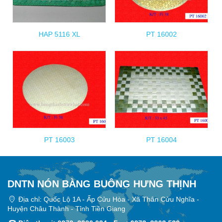
HAP 5116 XL
PT 16002
PT 16003
PT 16004
DNTN NÓN BÀNG BUÔNG HƯNG THỊNH
Địa chỉ: Quốc Lộ 1A - Ấp Cửu Hòa - Xã Thân Cửu Nghĩa -
Huyện Châu Thành - Tỉnh Tiền Giang