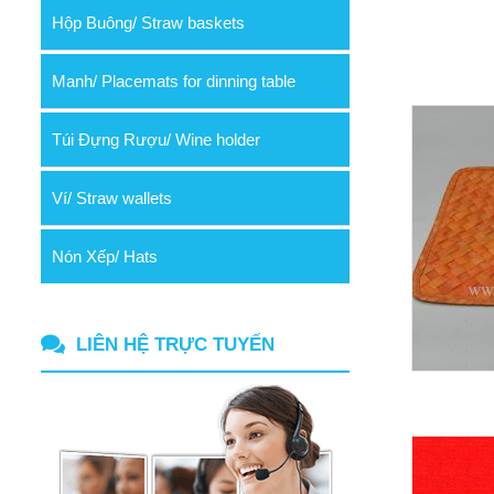
Hộp Buông/ Straw baskets
Manh/ Placemats for dinning table
Túi Đựng Rượu/ Wine holder
Ví/ Straw wallets
Nón Xếp/ Hats
LIÊN HỆ TRỰC TUYẾN