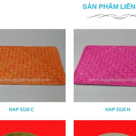
SẢN PHẨM LIÊ
HAP 5116 C
HAP 5116 H