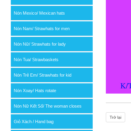
Nón Mexico/ Mexican hats
Nón Nam/ Strawhats for men
Nón Nữ/ Strawhats for lady
Nón Tua/ Strawbaskets
Nón Trẻ Em/ Strawhats for kid
Nón Xoay/ Hats rotate
Nón Nữ Kết Sổ/ The woman closes
Trở lại
Giỏ Xách / Hand bag