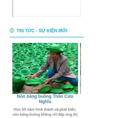
TIN TỨC - SỰ KIỆN MỚI
Nón bàng buông Thân Cửu
Thân thương ch
Nghĩa
buôn
 chỉ
 trên
Hơn 50 năm hình thành và phát triển,
Đến với các xã Thân
nón bàng buông không chỉ đáp ứng thị
Lý Đông, Tân Lý Tây