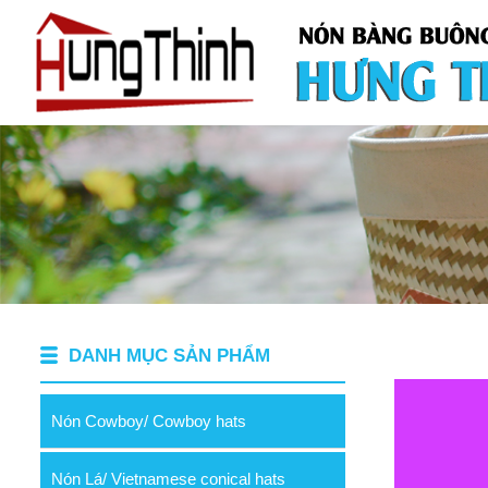
DANH MỤC SẢN PHẨM
Nón Cowboy/ Cowboy hats
Nón Lá/ Vietnamese conical hats