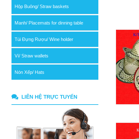
Hộp Buông/ Straw baskets
Manh/ Placemats for dinning table
Túi Đựng Rượu/ Wine holder
Ví/ Straw wallets
Nón Xếp/ Hats
LIÊN HỆ TRỰC TUYẾN