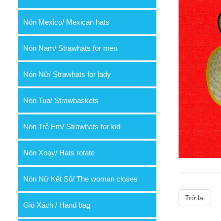
Nón Mexico/ Mexican hats
Nón Nam/ Strawhats for men
Nón Nữ/ Strawhats for lady
Nón Tua/ Strawbaskets
Nón Trẻ Em/ Strawhats for kid
Nón Xoay/ Hats rotate
Nón Nữ Kết Sổ/ The woman closes
Trở lại
Giỏ Xách / Hand bag