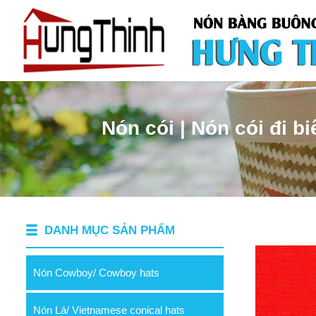
Nón cói | Nón cói đi bi
DANH MỤC SẢN PHẨM
Nón Cowboy/ Cowboy hats
Nón Lá/ Vietnamese conical hats