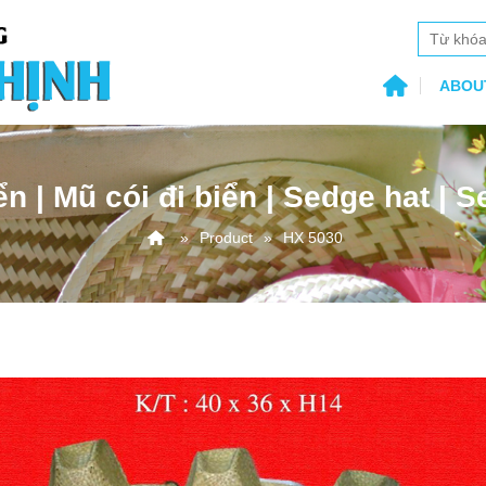
ABOU
ển | Mũ cói đi biển | Sedge hat | 
Product
HX 5030