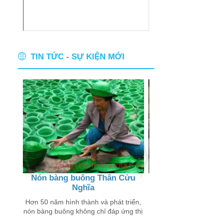
TIN TỨC - SỰ KIỆN MỚI
Nón bàng buông Thân Cửu
Thân thương ch
Nghĩa
buôn
 chỉ
 trên
Hơn 50 năm hình thành và phát triển,
Đến với các xã Thân
nón bàng buông không chỉ đáp ứng thị
Lý Đông, Tân Lý Tây