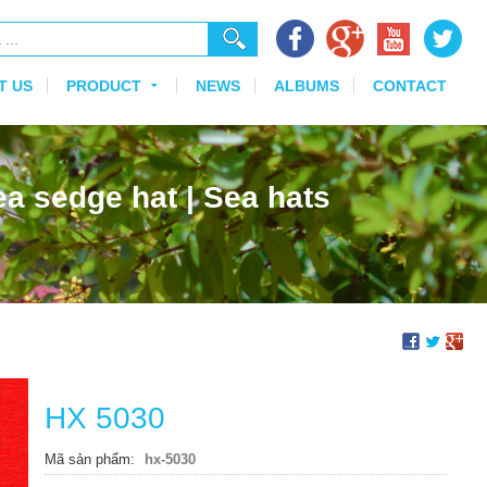
T US
PRODUCT
NEWS
ALBUMS
CONTACT
Sea sedge hat | Sea hats
HX 5030
Mã sản phẩm
hx-5030