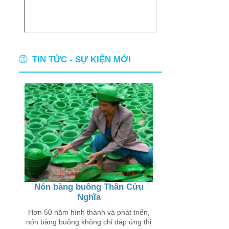
TIN TỨC - SỰ KIỆN MỚI
Nón bàng buông Thân Cửu
Thân thương ch
Nghĩa
buôn
 chỉ
 trên
Hơn 50 năm hình thành và phát triển,
Đến với các xã Thân
nón bàng buông không chỉ đáp ứng thị
Lý Đông, Tân Lý Tây