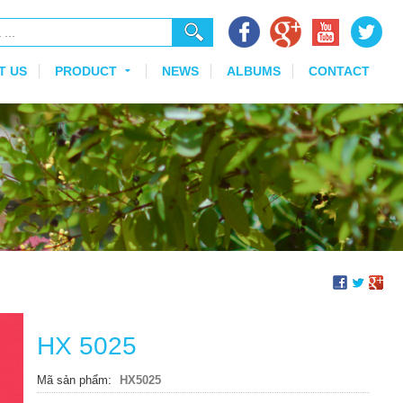
T US
PRODUCT
NEWS
ALBUMS
CONTACT
HX 5025
Mã sản phẩm
HX5025