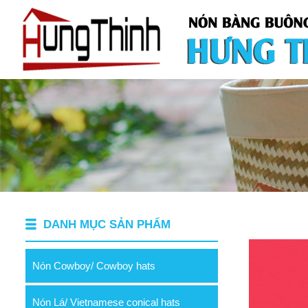
DANH MỤC SẢN PHẨM
Nón Cowboy/ Cowboy hats
Nón Lá/ Vietnamese conical hats