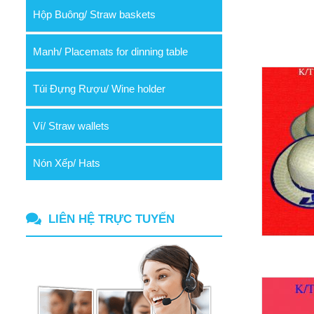
Hộp Buông/ Straw baskets
Manh/ Placemats for dinning table
Túi Đựng Rượu/ Wine holder
Ví/ Straw wallets
Nón Xếp/ Hats
LIÊN HỆ TRỰC TUYẾN