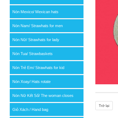
Nón Mexico/ Mexican hats
Nón Nam/ Strawhats for men
Nón Nữ/ Strawhats for lady
Nón Tua/ Strawbaskets
Nón Trẻ Em/ Strawhats for kid
Nón Xoay/ Hats rotate
Nón Nữ Kết Sổ/ The woman closes
Trở lại
Giỏ Xách / Hand bag