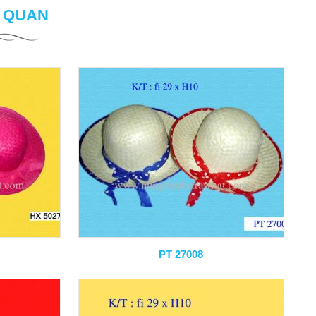
N QUAN
PT 27008