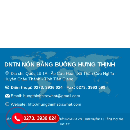
DNTN NÓN BÀNG BUÔNG HƯNG THỊNH
Địa chỉ: Quốc Lộ 1A - Ấp Cửu Hòa - Xã Thân Cửu Nghĩa -
Huyện Châu Thành - Tỉnh Tiền Giang
Điện thoại: 0273. 3936 024 - Fax: 0273. 3963 599
Email: hungthinhstrawhat@gmail.com
Website:
http://hungthinhstrawhat.com
0273. 3936 024
Bản quyền © Nón Hưng Thịnh. Thiết kế bởi
NAM BO VN
| Trực tuyến: 4 | Tổng truy cập:
192,321