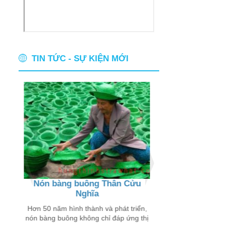
TIN TỨC - SỰ KIỆN MỚI
Nón bàng buông Thân Cửu
Thân thương ch
Nghĩa
buôn
 chỉ
 trên
Hơn 50 năm hình thành và phát triển,
Đến với các xã Thân
nón bàng buông không chỉ đáp ứng thị
Lý Đông, Tân Lý Tây